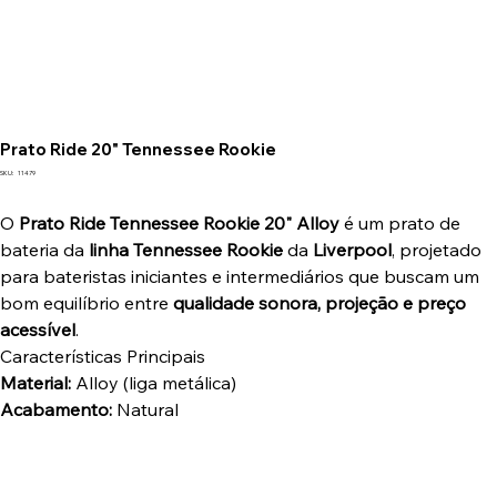
Prato Ride 20" Tennessee Rookie
SKU
SKU:
11479
11479
O
Prato Ride Tennessee Rookie 20" Alloy
é um prato de
bateria da
linha Tennessee Rookie
da
Liverpool
, projetado
para bateristas iniciantes e intermediários que buscam um
bom equilíbrio entre
qualidade sonora, projeção e preço
acessível
.
Características Principais
Material:
Alloy (liga metálica)
Acabamento:
Natural