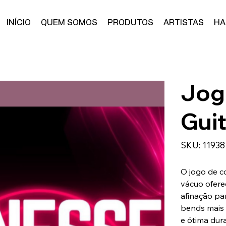
INÍCIO
QUEM SOMOS
PRODUTOS
ARTISTAS
HA
Jog
Gui
SKU
SKU:
11938
11938
O jogo de c
vácuo ofere
afinação pa
bends mais 
e ótima dur