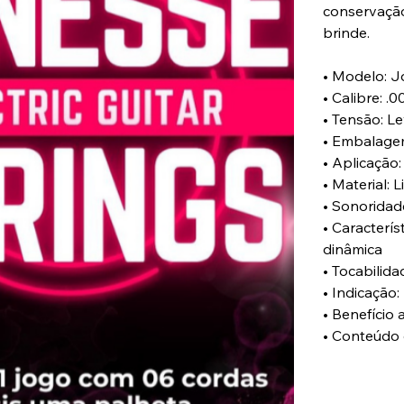
conservação
brinde.
• Modelo: J
• Calibre: .0
• Tensão: L
• Embalagem
• Aplicação:
• Material: 
• Sonoridade
• Caracterís
dinâmica
• Tocabilid
• Indicação
• Benefício
• Conteúdo