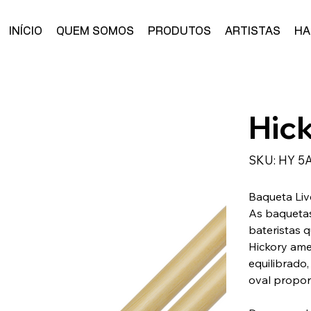
INÍCIO
QUEM SOMOS
PRODUTOS
ARTISTAS
HA
Hic
SKU
SKU:
HY 5
HY
5AM
Baqueta Liv
As baquetas
bateristas q
Hickory ame
equilibrado
oval propor