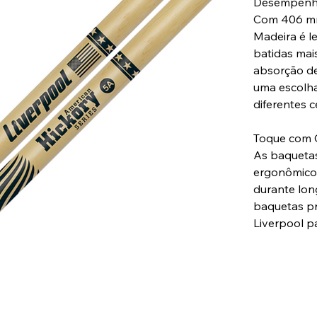
Desempenho 
Com 406 mm
Madeira é l
batidas mai
absorção de
uma escolha
diferentes c
Toque com 
As baquetas
ergonômico 
durante lon
baquetas pr
Liverpool p