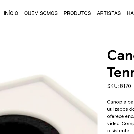
INÍCIO
QUEM SOMOS
PRODUTOS
ARTISTAS
HA
Can
Ten
SKU
SKU:
8170
8170
Canopla pa
utilizados 
oferece enca
vídeo. Compa
resistente