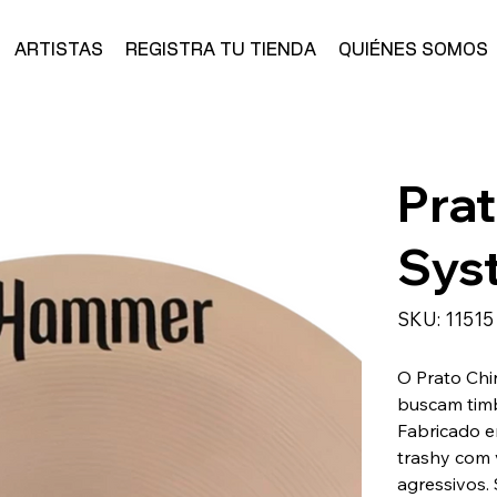
ARTISTAS
REGISTRA TU TIENDA
QUIÉNES SOMOS
Pra
Sys
SKU
SKU:
11515
11515
O Prato Chi
buscam timb
Fabricado e
trashy com 
agressivos.