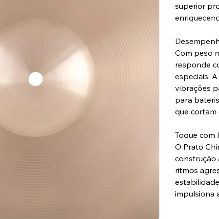
superior pr
enriquecend
Desempenho
Com peso m
responde co
especiais. 
vibrações p
para bateri
que cortam 
Toque com I
O Prato Ch
construção 
ritmos agre
estabilidad
impulsiona 