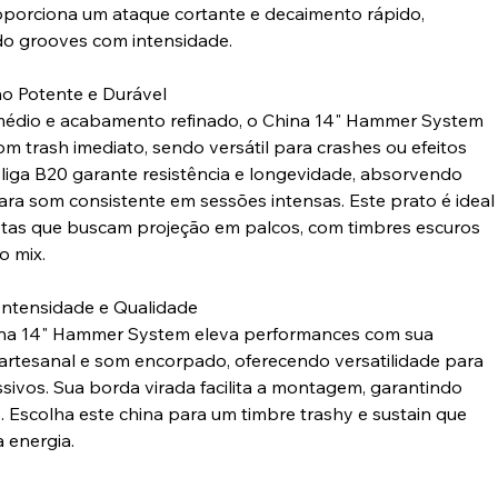
oporciona um ataque cortante e decaimento rápido,
o grooves com intensidade.
 Potente e Durável
édio e acabamento refinado, o China 14" Hammer System
m trash imediato, sendo versátil para crashes ou efeitos
A liga B20 garante resistência e longevidade, absorvendo
ara som consistente em sessões intensas. Este prato é ideal
stas que buscam projeção em palcos, com timbres escuros
o mix.
ntensidade e Qualidade
ina 14" Hammer System eleva performances com sua
artesanal e som encorpado, oferecendo versatilidade para
ssivos. Sua borda virada facilita a montagem, garantindo
e. Escolha este china para um timbre trashy e sustain que
a energia.