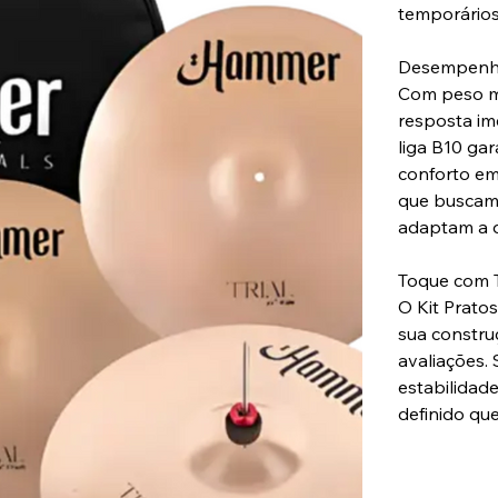
temporários
Desempenho
Com peso mé
resposta im
liga B10 ga
conforto em
que buscam 
adaptam a di
Toque com T
O Kit Prato
sua constru
avaliações.
estabilidade
definido qu