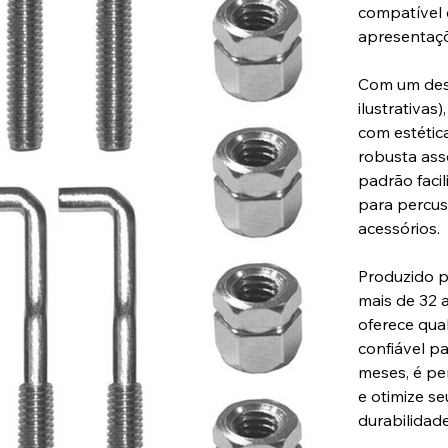
compatível 
apresentaçõ
Com um desi
ilustrativas
com estétic
robusta ass
padrão facil
para percus
acessórios.
Produzido p
mais de 32 
oferece qua
confiável pa
meses, é per
e otimize s
durabilidade