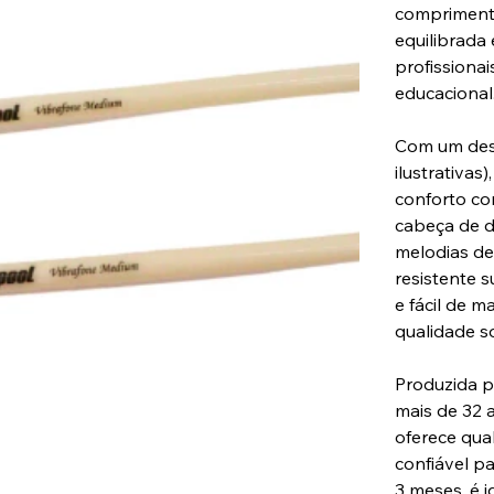
comprimento
equilibrada 
profissionai
educacional
Com um desi
ilustrativa
conforto co
cabeça de d
melodias de
resistente 
e fácil de 
qualidade s
Produzida p
mais de 32 
oferece qua
confiável p
3 meses, é i