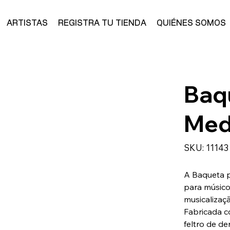
ARTISTAS
REGISTRA TU TIENDA
QUIÉNES SOMOS
Baq
Med
SKU
SKU:
11143
11143
A Baqueta p
para músico
musicalizaç
Fabricada c
feltro de d