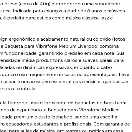
 é leve (cerca de 40g) e proporciona uma sonoridade
e rica. Indicada para crianças a partir de 6 anos e músicos
s, é perfeita para estilos como música clássica, jazz e
.
gn ergonômico e acabamento natural ou colorido (fotos
s), a Baqueta para Vibrafone Medium Liverpool combina
m funcionalidade, garantindo precisão em cada nota. Sua
ensidade média produz tons claros e suaves, ideais para
licadas ou dinâmicas expressivas, enquanto o cabo
suporta o uso frequente em ensaios ou apresentações. Leve
manusear, é um acessório essencial para músicos que buscam
onora e controle.
ela Liverpool, maior fabricante de baquetas no Brasil com
anos de experiência, a Baqueta para Vibrafone Medium
lidade premium e custo-benefício, sendo uma escolha
ara educadores, estudantes e profissionais. Com garantia de
deal para aulas de música, orquestras ou prática em casa.