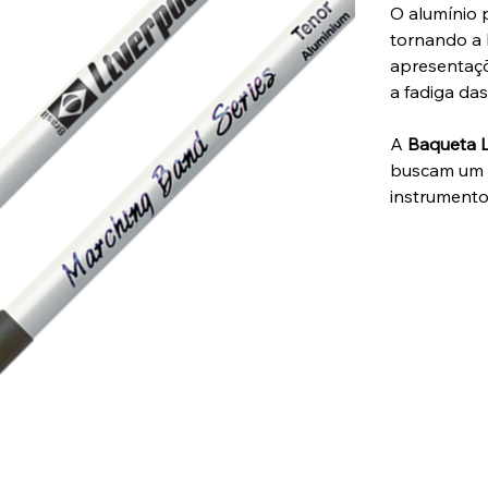
O alumínio 
tornando a 
apresentaçõ
a fadiga da
A
Baqueta L
buscam um a
instrumento