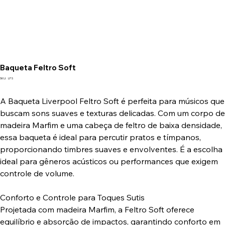
Baqueta Feltro Soft
SKU
SKU:
LF S
LF
S
A Baqueta Liverpool Feltro Soft é perfeita para músicos que
buscam sons suaves e texturas delicadas. Com um corpo de
madeira Marfim e uma cabeça de feltro de baixa densidade,
essa baqueta é ideal para percutir pratos e tímpanos,
proporcionando timbres suaves e envolventes. É a escolha
ideal para gêneros acústicos ou performances que exigem
controle de volume.
Conforto e Controle para Toques Sutis
Projetada com madeira Marfim, a Feltro Soft oferece
equilíbrio e absorção de impactos, garantindo conforto em