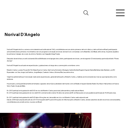
Norival D’Angelo
Norival D'Angelo inició su carrera como baterista en la década de 1960, convirtiéndose en uno de los pioneros del rock clásico y del soul funk en Brasil, participando
activamente de los primeros movimientos de rock progresivo en el país en shows de hard rock con bandas como Beatniks; SomBeat, entre otras, trayendo al público
los primeros trabajos de covers de Jimmy Hendrix; Led Zeppelin; Deep Purple.
Después de esta fase, se unió a la banda Sêcos&Molhados en el apogeo de su éxito, participando en shows y en el segundo CD de la banda, que incluía el éxito “Flores
Astrais”.
Norival D'Angelo ha actuado en espectáculos y grabaciones a lo largo de su carrera junto a nombres como:
Roberto Carlos; Luciano Pavarotti; Tim Maia; Erasmo Carlos; Gal Costa; Domenico Modugno; Sarita Montiel; Rogerio Duprat; María Bethânia; Gato Barbieri, y en RC
Especiales con: Seu Jorge; Lulú Santos; Jorge Benjor; Caetano Veloso; Alcione; Rita Lee, entre otros.
Viaja frecuentemente por todo el país realizando espectáculos, generalmente junto a Roberto Carlos, y talleres promocionando las marcas que representa como
endosee.
Ha actuado y actúa periódicamente en templos sagrados de la música alrededor del mundo como el Madison Square Garden; Radio City Music Hall (ambos en Nueva
York); Teatro Scala de Milán.
En 2007 participó en la grabación del DVD en vivo de Roberto Carlos para toda Latinoamérica, realizada en Miami.
En 2010 participó de la grabación en vivo del DVD conmemorativo de los 50 años de carrera de RC en Maracaná con una audiencia estimada de 70.000 personas.
En 2011 participó de la grabación del DVD épico Emoções em Jerusalém en vivo con Roberto Carlos realizada en Israel.
Desde 2005 hasta el presente año de 2014 forma parte del Proyecto Emoções em Altomar junto a Roberto Carlos, donde cada inicio de año recorre la costa brasileña,
convirtiéndose en un éxito en los cruceros en Brasil.