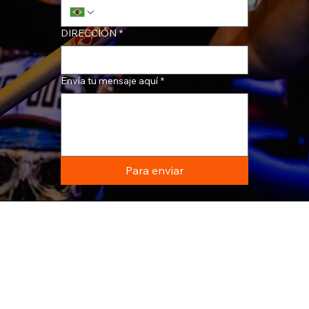
DIRECCIÓN
*
Envía tu mensaje aquí
*
Para enviar