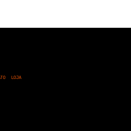
ATO
LOJA
merce