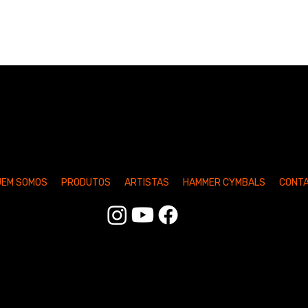
UEM SOMOS
PRODUTOS
ARTISTAS
HAMMER CYMBALS
CONT
 - Todos os direitos reservados. Desenvolvido por
Loja do E-com