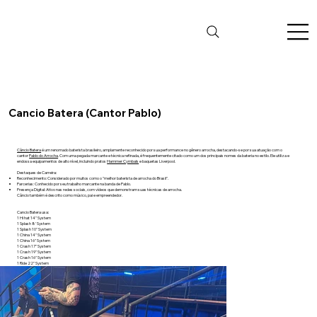
Cancio Batera (Cantor Pablo)
Câncio Batera
é um renomado baterista brasileiro, amplamente reconhecido por sua performance no gênero arrocha, destacando-se por sua atuação com o
cantor
Pablo do Arrocha
. Com uma pegada marcante e técnica refinada, é frequentemente citado como um dos principais nomes da bateria no estilo. Ele utiliza e
endossa equipamentos de alto nível, incluindo pratos
Hammer Cymbals
e baquetas Liverpool.
Destaques de Carreira:
Reconhecimento: Considerado por muitos como o "melhor baterista de arrocha do Brasil".
Parcerias: Conhecido por seu trabalho marcante na banda de Pablo.
Presença Digital: Ativo nas redes sociais, com vídeos que demonstram suas técnicas de arrocha.
Câncio também é descrito como músico, pai e empreendedor.
Cancio Batera usa:
1 Hi hat 14" System
1 Splash 8' System
1 Splash 10" System
1 China 14" System
1 China 16" System
1 Crash 17" System
1 Crash 19" System
1 Crash 16" System
1 Ride 22" System