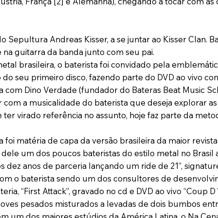
Áustria, França [2] e Alemanha), chegando a tocar com a
 do Sepultura Andreas Kisser, a se juntar ao Kisser Clan
e na guitarra da banda junto com seu pai.
al brasileira, o baterista foi convidado pela emblemáti
do seu primeiro disco, fazendo parte do DVD ao vivo c
eria com Dino Verdade (fundador do Bateras Beat Music 
com a musicalidade do baterista que deseja explorar as
er virado referência no assunto, hoje faz parte da met
ta foi matéria de capa da versão brasileira da maior re
dele um dos poucos bateristas do estilo metal no Brasil 
dez anos de parceria lançando um ride de 21”, signature d
m o baterista sendo um dos consultores de desenvolvi
teria, “First Attack”, gravado no cd e DVD ao vivo “Coup
ooves pesados misturados a levadas de dois bumbos entre
il” em um dos maiores estúdios da América Latina, o Na C