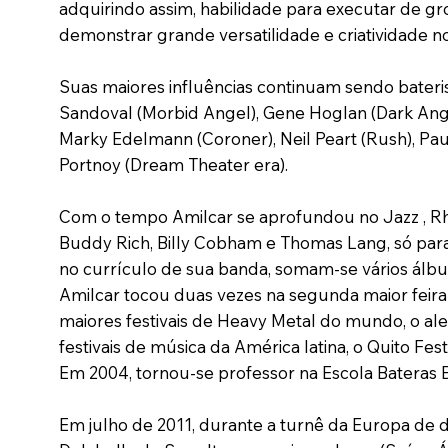
adquirindo assim, habilidade para executar de gr
demonstrar grande versatilidade e criatividade 
Suas maiores influências continuam sendo bateris
Sandoval (Morbid Angel), Gene Hoglan (Dark Angel
Marky Edelmann (Coroner), Neil Peart (Rush), Pau
Portnoy (Dream Theater era).
Com o tempo Amilcar se aprofundou no Jazz , Rh
Buddy Rich, Billy Cobham e Thomas Lang, só par
no currículo de sua banda, somam-se vários álbun
Amilcar tocou duas vezes na segunda maior fei
maiores festivais de Heavy Metal do mundo, o alem
festivais de música da América latina, o Quito Fest
Em 2004, tornou-se professor na Escola Bateras B
Em julho de 2011, durante a turnê da Europa de d