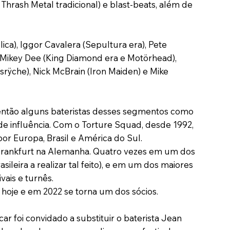
Thrash Metal tradicional) e blast-beats, além de
ca), Iggor Cavalera (Sepultura era), Pete
, Mikey Dee (King Diamond era e Motörhead),
srÿche), Nick McBrain (Iron Maiden) e Mike
 então alguns bateristas desses segmentos como
e influência. Com o Torture Squad, desde 1992,
or Europa, Brasil e América do Sul.
Frankfurt na Alemanha. Quatro vezes em um dos
leira a realizar tal feito), e em um dos maiores
vais e turnês.
 hoje e em 2022 se torna um dos sócios.
r foi convidado a substituir o baterista Jean