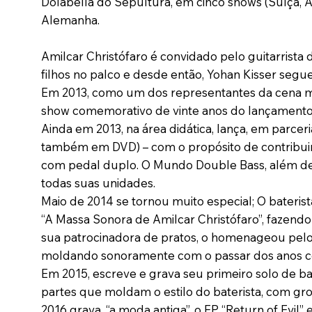
Dolabella do Sepultura, em cinco shows (Suíça, 
Alemanha.
Amilcar Christófaro é convidado pelo guitarrista
filhos no palco e desde então, Yohan Kisser segu
Em 2013, como um dos representantes da cena met
show comemorativo de vinte anos do lançamento 
Ainda em 2013, na área didática, lança, em parc
também em DVD) – com o propósito de contribuir 
com pedal duplo. O Mundo Double Bass, além de t
todas suas unidades.
Maio de 2014 se tornou muito especial; O bateris
“A Massa Sonora de Amilcar Christófaro”, fazendo 
sua patrocinadora de pratos, o homenageou pelos 
moldando sonoramente com o passar dos anos co
Em 2015, escreve e grava seu primeiro solo de ba
partes que moldam o estilo do baterista, com gr
2016 grava, “a moda antiga”, o EP “Return of Ev