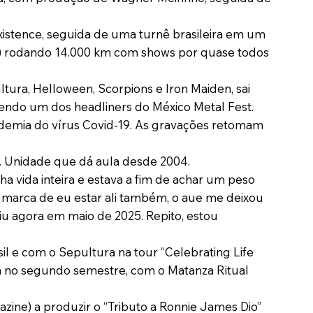
xistence, seguida de uma turnê brasileira em um
r) rodando 14.000 km com shows por quase todos
ltura, Helloween, Scorpions e Iron Maiden, sai
 sendo um dos headliners do México Metal Fest.
andemia do vírus Covid-19. As gravações retomam
t. Unidade que dá aula desde 2004.
a vida inteira e estava a fim de achar um peso
da marca de eu estar ali também, o aue me deixou
aiu agora em maio de 2025. Repito, estou
l e com o Sepultura na tour “Celebrating Life
a no segundo semestre, com o Matanza Ritual
ine) a produzir o “Tributo a Ronnie James Dio”