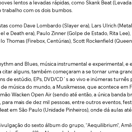
ooves lentos a levadas rápidas, como Skank Beat (Levada 
no trabalho com os dois bumbos.
tas como Dave Lombardo (Slayer era), Lars Ulrich (Metalli
 e Death era), Paulo Zinner (Golpe de Estado, Rita Lee)
lo Thomas (Firebox, Centúrias), Scott Rockenfield (Queen
ythm and Blues, música instrumental e experimental, e
a citar alguns, também começaram a se tornar uma grand
s de estúdio, EPs, DVD/CD´s ao vivo e inúmeras turnês p
ra de música do mundo, a Musikmesse, que acontece em 
ão Wacken Open Air (sendo até então, a única banda brasi
, para mais de dez mil pessoas, entre outros eventos, festi
eat em São Paulo (Unidade Pinheiros), onde dá aulas até
ivulgação do sexto álbum do grupo, “Aequilibrium”, Amilca