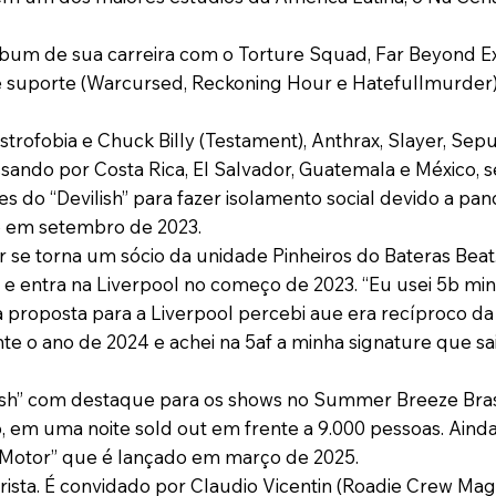
álbum de sua carreira com o Torture Squad, Far Beyond E
de suporte (Warcursed, Reckoning Hour e Hatefullmurde
strofobia e Chuck Billy (Testament), Anthrax, Slayer, Sepu
ssando por Costa Rica, El Salvador, Guatemala e México,
s do “Devilish” para fazer isolamento social devido a p
do em setembro de 2023.
 se torna um sócio da unidade Pinheiros do Bateras Bea
 e entra na Liverpool no começo de 2023. “Eu usei 5b minh
z a proposta para a Liverpool percebi aue era recíproco 
nte o ano de 2024 e achei na 5af a minha signature que s
ish” com destaque para os shows no Summer Breeze Brasi
em uma noite sold out em frente a 9.000 pessoas. Aind
 Motor” que é lançado em março de 2025.
ta. É convidado por Claudio Vicentin (Roadie Crew Magaz