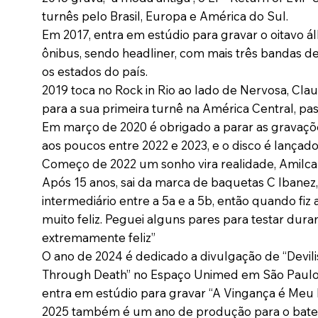
turnês pelo Brasil, Europa e América do Sul.
Em 2017, entra em estúdio para gravar o oitavo 
ônibus, sendo headliner, com mais três bandas 
os estados do país.
2019 toca no Rock in Rio ao lado de Nervosa, Clau
para a sua primeira turnê na América Central, pa
Em março de 2020 é obrigado a parar as gravaçõe
aos poucos entre 2022 e 2023, e o disco é lança
Começo de 2022 um sonho vira realidade, Amilcar
Após 15 anos, sai da marca de baquetas C Ibanez,
intermediário entre a 5a e a 5b, então quando fi
muito feliz. Peguei alguns pares para testar dura
extremamente feliz”
O ano de 2024 é dedicado a divulgação de “Devil
Through Death” no Espaço Unimed em São Paulo, 
entra em estúdio para gravar “A Vingança é Meu
2025 também é um ano de produção para o bateris