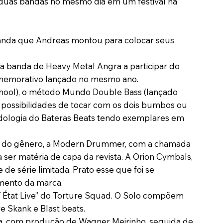
s duas bandas no mesmo dia em um festival na
. Banda que Andreas montou para colocar seus
ca banda de Heavy Metal Angra a participar do
omemorativo lançado no mesmo ano.
School), o método Mundo Double Bass (lançado
 possibilidades de tocar com os dois bumbos ou
odologia do Bateras Beats tendo exemplares em
vista do gênero, a Modern Drummer, com a chamada
a ser matéria de capa da revista. A Orion Cymbals,
e série limitada. Prato esse que foi se
mento da marca.
 D´État Live” do Torture Squad. O Solo compõem
 Skank e Blast beats.
ena, com produção de Wagner Meirinho, seguida de