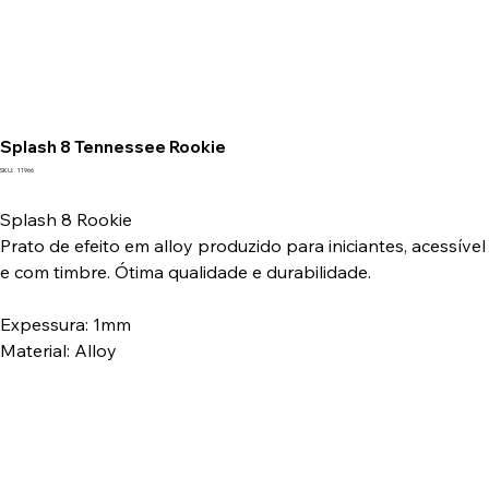
Splash 8 Tennessee Rookie
SKU
SKU:
11966
11966
Splash 8 Rookie
Prato de efeito em alloy produzido para iniciantes, acessível
e com timbre. Ótima qualidade e durabilidade.
Expessura: 1mm
Material: Alloy