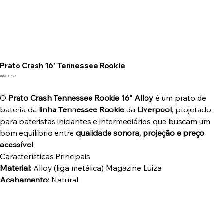
Prato Crash 16" Tennessee Rookie
SKU
SKU:
11477
11477
O
Prato Crash Tennessee Rookie 16" Alloy
é um prato de
bateria da
linha Tennessee Rookie
da
Liverpool
, projetado
para bateristas iniciantes e intermediários que buscam um
bom equilíbrio entre
qualidade sonora, projeção e preço
acessível
.
Características Principais
Material:
Alloy (liga metálica) Magazine Luiza
Acabamento:
Natural