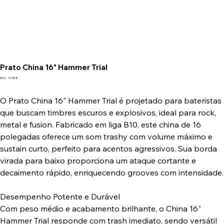
Prato China 16" Hammer Trial
SKU
SKU:
11488
11488
O Prato China 16" Hammer Trial é projetado para bateristas
que buscam timbres escuros e explosivos, ideal para rock,
metal e fusion. Fabricado em liga B10, este china de 16
polegadas oferece um som trashy com volume máximo e
sustain curto, perfeito para acentos agressivos. Sua borda
virada para baixo proporciona um ataque cortante e
decaimento rápido, enriquecendo grooves com intensidade.
Desempenho Potente e Durável
Com peso médio e acabamento brilhante, o China 16"
Hammer Trial responde com trash imediato, sendo versátil