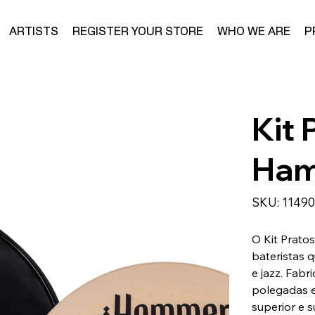
ARTISTS
REGISTER YOUR STORE
WHO WE ARE
P
Kit 
Ham
SKU
SKU:
1149
11490
O Kit Prato
bateristas 
e jazz. Fabr
polegadas e
superior e s