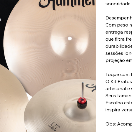
sonoridade 
Desempenho
Com peso mé
entrega res
que filtra 
durabilidad
sessões lon
projeção em
Toque com B
O Kit Prato
artesanal e
Seus tamanh
Escolha este
inspira vers
Obs: Acom