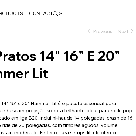
RODUCTS
CONTACT
STORE
Previous
Next
Pratos 14" 16" E 20"
mer Lit
0
s 14" 16" e 20" Hammer Lit é o pacote essencial para
que buscam projeção sonora brilhante, ideal para rock, pop
icado em liga B20, inclui hi-hat de 14 polegadas, crash de 16
 ride de 20 polegadas, com timbres agudos, volume
ustain moderado. Perfeito para setups lit, ele oferece