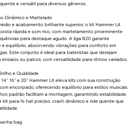
quente e versátil para diversos gêneros.
 Dinâmico e Martelado
dio e acabamento brilhante superior, o kit Hammer Lit
posta rápida e som rico, com martelamento proeminente
frequências para destaque agudo. A liga B20 garante
e e equilíbrio, absorvendo vibrações para conforto em
gas. Este conjunto é ideal para bateristas que desejam
 ensaios ou palcos, com versatilidade para ritmos variados.
rilho e Qualidade
s 14" 16" e 20" Hammer Lit eleva kits com sua construção
 som encorpado, oferecendo equilíbrio para estilos musicais.
os padrão facilitam a montagem, garantindo estabilidade.
 kit para hi-hat preciso, crash dinâmico e ride quente que
atilidade.
panha bag