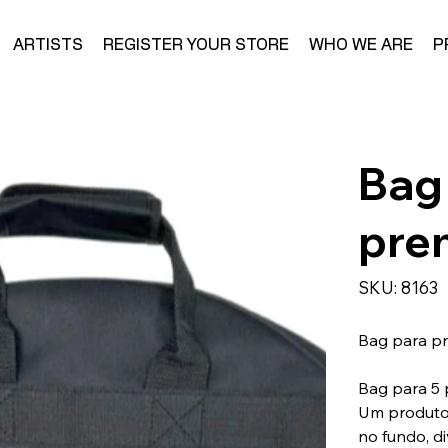
ARTISTS
REGISTER YOUR STORE
WHO WE ARE
P
Bag
pre
SKU
SKU:
8163
8163
Bag para pr
Bag para 5 
Um produto 
no fundo, d