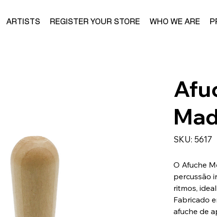
ARTISTS
REGISTER YOUR STORE
WHO WE ARE
P
Afu
Mad
SKU
SKU:
5617
5617
O Afuche Mé
percussão i
ritmos, ide
Fabricado e
afuche de a