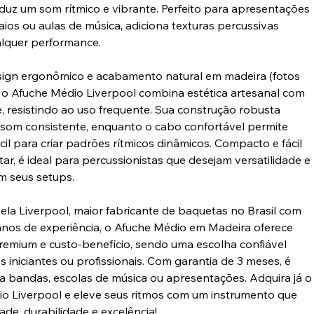
duz um som rítmico e vibrante. Perfeito para apresentações
aios ou aulas de música, adiciona texturas percussivas
alquer performance.
ign ergonômico e acabamento natural em madeira (fotos
s), o Afuche Médio Liverpool combina estética artesanal com
e, resistindo ao uso frequente. Sua construção robusta
som consistente, enquanto o cabo confortável permite
il para criar padrões rítmicos dinâmicos. Compacto e fácil
ar, é ideal para percussionistas que desejam versatilidade e
m seus setups.
ela Liverpool, maior fabricante de baquetas no Brasil com
anos de experiência, o Afuche Médio em Madeira oferece
remium e custo-benefício, sendo uma escolha confiável
 iniciantes ou profissionais. Com garantia de 3 meses, é
ra bandas, escolas de música ou apresentações. Adquira já o
o Liverpool e eleve seus ritmos com um instrumento que
ade, durabilidade e excelência!