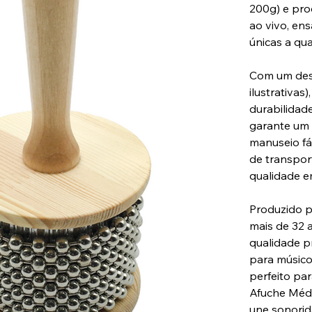
200g) e pro
ao vivo, ens
únicas a qu
Com um des
ilustrativa
durabilidad
garante um 
manuseio fác
de transport
qualidade e
Produzido p
mais de 32 
qualidade p
para músicos
perfeito pa
Afuche Médi
une sonorid